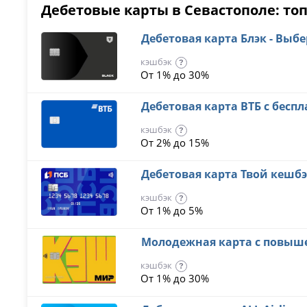
Дебетовые карты в Севастополе: топ
Дебетовая карта Блэк - Выб
кэшбэк
?
От 1% до 30%
Дебетовая карта ВТБ с бес
кэшбэк
?
От 2% до 15%
Дебетовая карта Твой кешб
кэшбэк
?
От 1% до 5%
Молодежная карта с повы
кэшбэк
?
От 1% до 30%