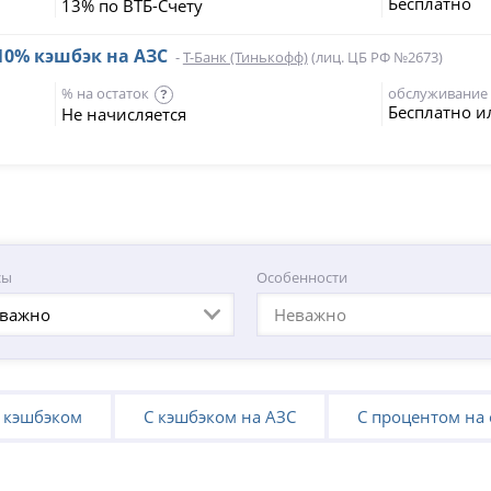
Бесплатно
13% по ВТБ-Счету
 10% кэшбэк на АЗС
-
Т-Банк (Тинькофф)
(лиц. ЦБ РФ №2673)
% на остаток
обслуживание
?
Бесплатно и
Не начисляется
сы
Особенности
важно
Неважно
 кэшбэком
С кэшбэком на АЗС
С процентом на 