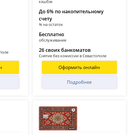
кэшбэк
До 6% по накопительному
счету
% на остаток
Бесплатно
обслуживание
26 своих банкоматов
ополе
Снятие без комиссии в Севастополе
н
Оформить онлайн
Подробнее
Т-Банк (Тинькофф)