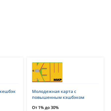
Т-Банк (Тинькофф)
 кешбэк
Молодежная карта с
лицензия № 2673
повышенным кэшбэком
От 1% до 30%