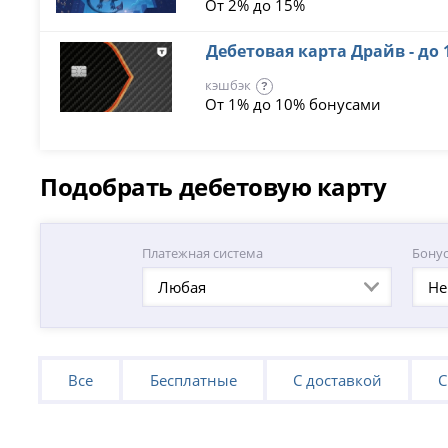
От 2% до 15%
Дебетовая карта Драйв - до
кэшбэк
?
От 1% до 10% бонусами
Подобрать дебетовую карту
Платежная система
Бону
Любая
Не
Все
Бесплатные
С доставкой
С