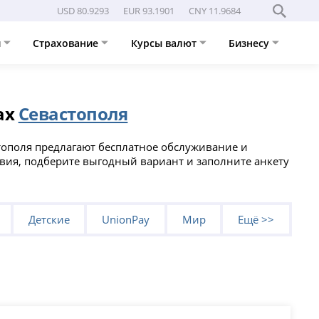
USD 80.9293
EUR 93.1901
CNY 11.9684
и
Страхование
Курсы валют
Бизнесу
ах
Севастополя
стополя предлагают бесплатное обслуживание и
ловия, подберите выгодный вариант и заполните анкету
Детские
UnionPay
Мир
Ещё >>