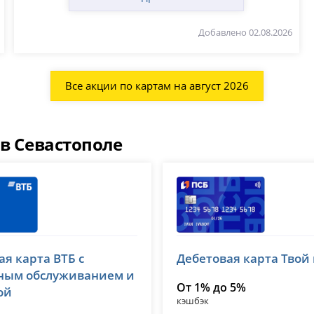
Добавлено 02.08.2026
Все акции по картам на август 2026
 в Севастополе
Банк ПСБ
ая карта ВТБ с
Дебетовая карта Твой
 1000
лицензия № 3251
ным обслуживанием и
От 1% до 5%
ой
кэшбэк