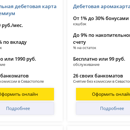
ьная дебетовая карта
Дебетовая аромакарта
 2673
лицензия № 2673
ремиум
От 1% до 30% бонусами
кэшбэк
 руб./мес.
До 9% по накопительн
% по вкладу
счету
ок
% на остаток
о или 1990 руб.
Бесплатно или 99 руб.
ние
обслуживание
 банкоматов
26 своих банкоматов
 комиссии в Севастополе
Снятие без комиссии в Севаст
Оформить онлайн
Оформить онлай
Подробнее
Подробнее