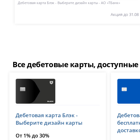
Дебетовая карта Блэк - Выберите дизайн карты - АО «ТБанк»
Акция до 31.08
Все дебетовые карты, доступные
Т-Банк (Тинькофф)
ВТБ
Дебетовая карта Блэк -
Дебетов
лицензия № 2673
лицензия №
Выберите дизайн карты
бесплат
доставк
От 1% до 30%