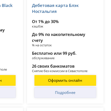
 Black
Дебетовая карта Блэк
лицензия № 2673
Ностальгия
От 1% до 30%
кэшбэк
ому
До 9% по накопительному
счету
% на остаток
Бесплатно или 99 руб.
обслуживание
26 своих банкоматов
ополе
Снятие без комиссии в Севастополе
н
Оформить онлайн
Подробнее