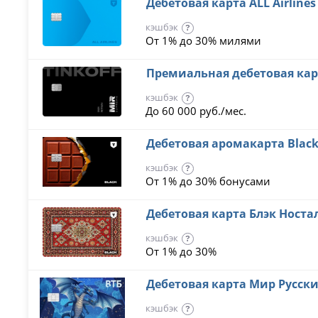
Дебетовая карта ALL Airline
кэшбэк
?
От 1% до 30% милями
Премиальная дебетовая кар
кэшбэк
?
До 60 000 руб./мес.
Дебетовая аромакарта Blac
кэшбэк
?
От 1% до 30% бонусами
Дебетовая карта Блэк Носта
кэшбэк
?
От 1% до 30%
Дебетовая карта Мир Русски
кэшбэк
?