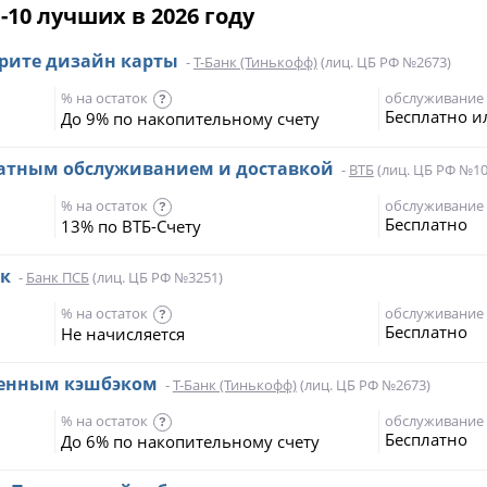
-10 лучших в 2026 году
ерите дизайн карты
-
Т-Банк (Тинькофф)
(лиц. ЦБ РФ №2673)
% на остаток
обслуживание
?
Бесплатно и
До 9% по накопительному счету
платным обслуживанием и доставкой
-
ВТБ
(лиц. ЦБ РФ №10
% на остаток
обслуживание
?
Бесплатно
13% по ВТБ-Счету
эк
-
Банк ПСБ
(лиц. ЦБ РФ №3251)
% на остаток
обслуживание
?
Бесплатно
Не начисляется
шенным кэшбэком
-
Т-Банк (Тинькофф)
(лиц. ЦБ РФ №2673)
% на остаток
обслуживание
?
Бесплатно
До 6% по накопительному счету