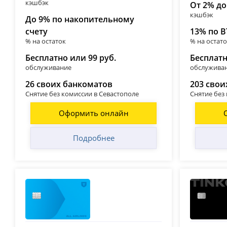
кэшбэк
От 2% до
кэшбэк
До 9% по накопительному
счету
13% по В
% на остаток
% на остат
Бесплатно или 99 руб.
Бесплат
обслуживание
обслужива
26 своих банкоматов
203 свои
Снятие без комиссии в Севастополе
Снятие без
Оформить онлайн
Подробнее
Т-Банк (Тинькофф)
Т-Банк