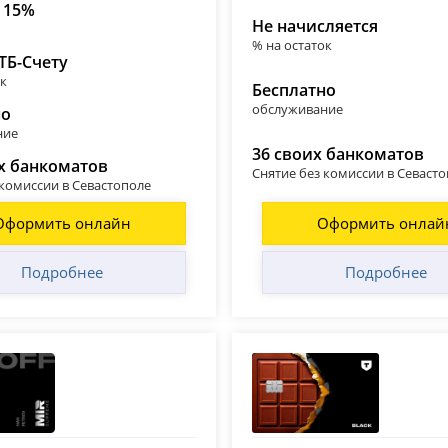
 15%
Не начисляется
% на остаток
ТБ-Счету
ок
Бесплатно
обслуживание
но
ние
36 своих банкоматов
х банкоматов
Снятие без комиссии в Севаст
 комиссии в Севастополе
Оформить онлайн
Оформить онлай
Подробнее
Подробнее
 (Тинькофф)
Т-Банк (Тинькофф)