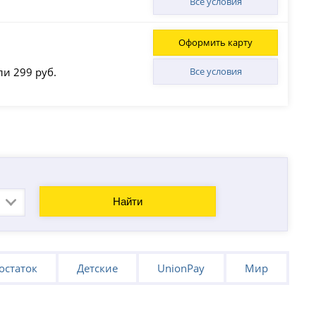
Все условия
Оформить карту
ли 299 руб.
Все условия
Найти
остаток
Детские
UnionPay
Мир