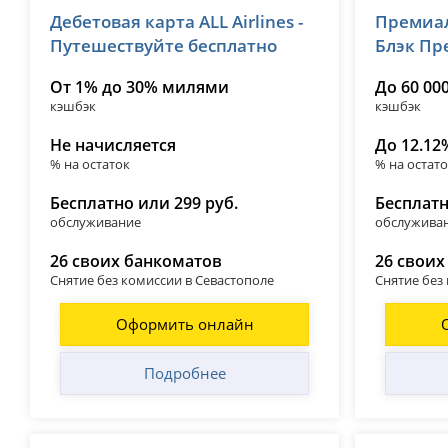
Дебетовая карта ALL Airlines -
Премиал
лицензия № 2673
лицензия №
Путешествуйте бесплатно
Блэк П
От 1% до 30% милями
До 60 000
кэшбэк
кэшбэк
Не начисляется
До 12.12
% на остаток
% на остат
Бесплатно или 299 руб.
Бесплатн
обслуживание
обслужива
26 своих банкоматов
26 своих
Снятие без комиссии в Севастополе
Снятие без
Оформить онлайн
Подробнее