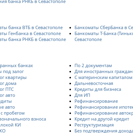
ия банка РНКБ в Севастополе
ты банка ВТБ в Севастополе
Банкоматы СберБанка в С
ты Генбанка в Севастополе
Банкоматы Т-Банка (Тиньк
ты банка РНКБ в Севастополе
Севастополе
транных банках
По 2 документам
 под залог
Для иностранных граждан
ог квартиры
С материнским капиталом
ог дома
Дальневосточная
ог ПТС
Кредиты для бизнеса
ог авто
Для ИП
едиты
Рефинансирование
е авто
Рефинансирование ипоте
 с пробегом
Рефинансирование авток
воначального взноса
Кредит на другой кредит
плохой КИ
Реструктуризация
СКО
Без подтверждения доход