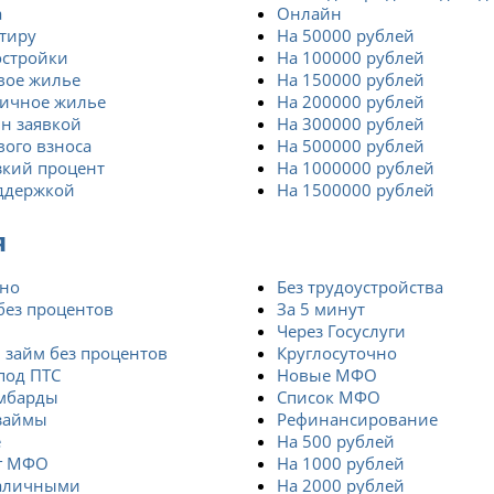
а
Онлайн
тиру
На 50000 рублей
остройки
На 100000 рублей
вое жилье
На 150000 рублей
ричное жилье
На 200000 рублей
н заявкой
На 300000 рублей
вого взноса
На 500000 рублей
зкий процент
На 1000000 рублей
оддержкой
На 1500000 рублей
я
тно
Без трудоустройства
без процентов
За 5 минут
Через Госуслуги
 займ без процентов
Круглосуточно
под ПТС
Новые МФО
мбарды
Список МФО
займы
Рефинансирование
е
На 500 рублей
г МФО
На 1000 рублей
аличными
На 2000 рублей