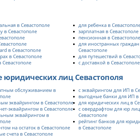
альная в Севастополе
для ребенка в Севастопол
y в Севастополе
зарплатная в Севастополе
Севастополе
пенсионная в Севастопол
Севастополе
для иностранных граждан
ard в Севастополе
Севастополе
рах в Севастополе
для путешествий в Севаст
в Севастополе
с доставкой в Севастополе
е юридических лиц Севастополя
латным обслуживанием в
с эквайрингом для ИП в С
ополе
выгодные банки для ИП в
вым эквайрингом в Севастополе
для юридических лиц в С
нет-эквайрингом в Севастополе
с овердрафтом для юр лиц
льным эквайрингом в
Севастополе
ополе
рейтинг банков для юрид
нтом на остаток в Севастополе
в Севастополе
е счета в Севастополе