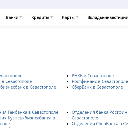
Банки
Кредиты
Карты
Вклады/инвестици
евастополе
РНКБ в Севастополе
 в Севастополе
Ростфинанс в Севастополе
бизнесбанк в Севастополе
СберБанк в Севастополе
ия Генбанка в Севастополе
Отделения банка Ростфин
ния Кузнецкбизнесбанка в
Севастополе
ополе
Отделения СберБанка в С