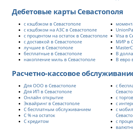
Дебетовые карты Севастополя
с кэшбэком в Севастополе
момент
с кэшбэком на АЗС в Севастополе
UnionPa
с процентом на остаток в Севастополе
Visa в 
с доставкой в Севастополе
МИР в 
лучшие в Севастополе
MasterC
бесплатные в Севастополе
В долла
накопление миль в Севастополе
В евро 
Расчетно-кассовое обслуживани
Для ООО в Севастополе
с бесп
Для ИП в Севастополе
Севаст
Онлайн открытие
с торго
Эквайринг в Севастополе
с интер
С бесплатным обслуживанием
с моби
С % на остаток
Севаст
С кредитом
с проце
валютны