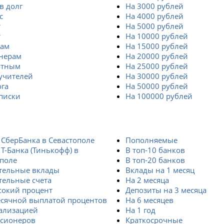
в долг
На 3000 рублей
с
На 4000 рублей
т
На 5000 рублей
т
На 10000 рублей
там
На 15000 рублей
нерам
На 20000 рублей
отным
На 25000 рублей
учителей
На 30000 рублей
ога
На 50000 рублей
писки
На 100000 рублей
СберБанка в Севастополе
Пополняемые
Т-Банка (Тинькофф) в
В топ-10 банков
ополе
В топ-20 банков
тельные вклады
Вклады на 1 месяц
тельные счета
На 2 месяца
сокий процент
Депозиты на 3 месяца
есячной выплатой процентов
На 6 месяцев
тализацией
На 1 год
нсионеров
Краткосрочные