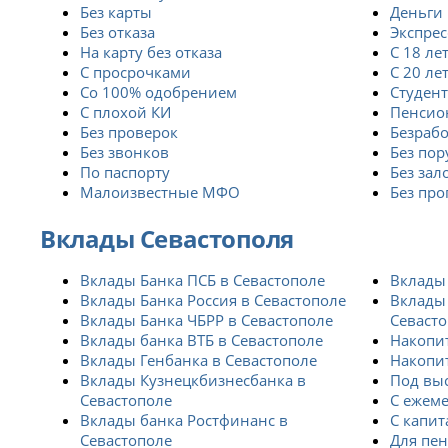
Без карты
Деньги 
Без отказа
Экспрес
На карту без отказа
С 18 ле
С просрочками
С 20 ле
Со 100% одобрением
Студен
С плохой КИ
Пенсио
Без проверок
Безраб
Без звонков
Без пор
По паспорту
Без зал
Малоизвестные МФО
Без про
Вклады Севастополя
Вклады Банка ПСБ в Севастополе
Вклады 
Вклады Банка Россия в Севастополе
Вклады 
Вклады Банка ЧБРР в Севастополе
Севаст
Вклады банка ВТБ в Севастополе
Накопи
Вклады Генбанка в Севастополе
Накопи
Вклады Кузнецкбизнесбанка в
Под вы
Севастополе
С ежем
Вклады банка Ростфинанс в
С капи
Севастополе
Для пе