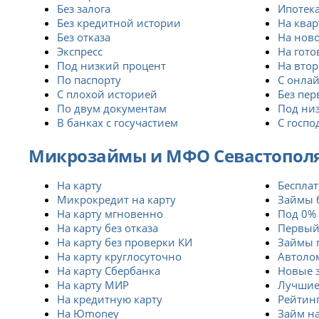
Без залога
Ипотек
Без кредитной истории
На квар
Без отказа
На нов
Экспресс
На гото
Под низкий процент
На вто
По паспорту
С онлай
С плохой историей
Без пер
По двум документам
Под ни
В банках с госучастием
С госп
Микрозаймы и МФО Севастопол
На карту
Беспла
Микрокредит на карту
Займы 
На карту мгновенно
Под 0%
На карту без отказа
Первый
На карту без проверки КИ
Займы 
На карту круглосуточно
Автоло
На карту Сбербанка
Новые 
На карту МИР
Лучши
На кредитную карту
Рейтин
На Юmoney
Займ н