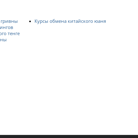
 гривны
Курсы обмена китайского юаня
лингов
ого тенге
ены