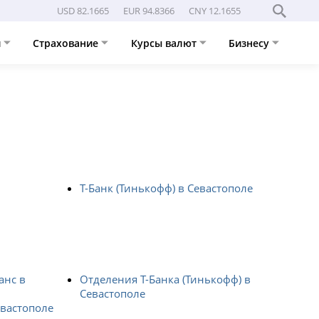
USD 82.1665
EUR 94.8366
CNY 12.1655
и
Страхование
Курсы валют
Бизнесу
Т-Банк (Тинькофф) в Севастополе
анс в
Отделения Т-Банка (Тинькофф) в
Севастополе
евастополе