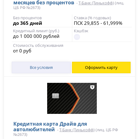
месяцев без процентов
-
Т-Банк (Тинькофф)
(лиц.
ЦБ РФ №2673)
Без процентов
Ставка (% годовых)
до 365 дней
ПСК 29,855 - 61,999%
Кредитный лимит (руб.)
Кэшбэк
до 1 000 000 рублей
Стоимость обслуживания
от 0 руб
Все условия
Оформить карту
Кредитная карта Драйв для
автолюбителей
-
Т-Банк (Тинькофф)
(лиц. ЦБ РФ
№2673)