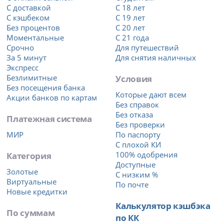
С доставкой
С 18 лет
С кэшбеком
С 19 лет
Без процентов
С 20 лет
Моментальные
С 21 года
Срочно
Для путешествий
За 5 минут
Для снятия наличных
Экспресс
Безлимитные
Условия
Без посещения банка
Которые дают всем
Акции банков по картам
Без справок
Без отказа
Платежная система
Без проверки
МИР
По паспорту
С плохой КИ
Категория
100% одобрения
Доступные
Золотые
С низким %
Виртуальные
По почте
Новые кредитки
Калькулятор кэшбэка
По суммам
по КК