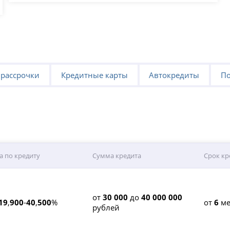
 рассрочки
Кредитные карты
Автокредиты
По
а по кредиту
Сумма кредита
Срок кр
от
30 000
до
40 000 000
19
,
900
-
40
,
500
%
от
6
ме
рублей