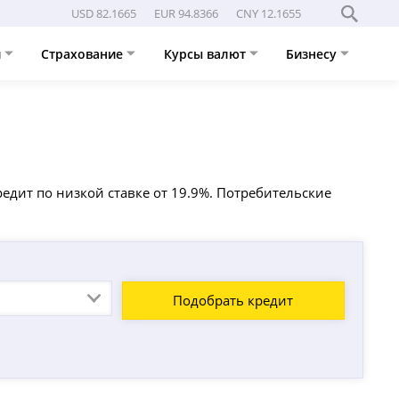
USD 82.1665
EUR 94.8366
CNY 12.1655
и
Страхование
Курсы валют
Бизнесу
едит по низкой ставке от 19.9%. Потребительские
Подобрать кредит