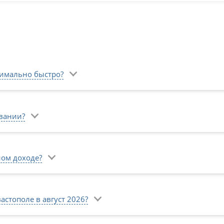
симально быстро?
овании?
ом доходе?
стополе в август 2026?