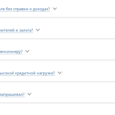
е без справки о доходах?
ителей и залога?
пенсионеру?
ысокой кредитной нагрузке?
 запрашивал?