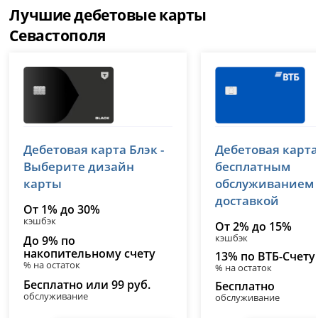
Лучшие дебетовые карты
Севастополя
Т-Банк (Тинькофф)
ВТБ
Дебетовая карта Блэк -
Дебетовая карта
лицензия № 2673
лицензия № 1000
Выберите дизайн
бесплатным
карты
обслуживанием
доставкой
От 1% до 30%
кэшбэк
От 2% до 15%
кэшбэк
До 9% по
накопительному счету
13% по ВТБ-Счету
% на остаток
% на остаток
Бесплатно или 99 руб.
Бесплатно
обслуживание
обслуживание