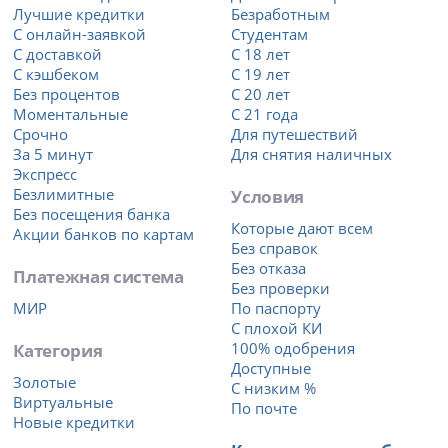
Лучшие кредитки
Безработным
С онлайн-заявкой
Студентам
С доставкой
С 18 лет
С кэшбеком
С 19 лет
Без процентов
С 20 лет
Моментальные
С 21 года
Срочно
Для путешествий
За 5 минут
Для снятия наличных
Экспресс
Безлимитные
Условия
Без посещения банка
Которые дают всем
Акции банков по картам
Без справок
Без отказа
Платежная система
Без проверки
МИР
По паспорту
С плохой КИ
Категория
100% одобрения
Доступные
Золотые
С низким %
Виртуальные
По почте
Новые кредитки