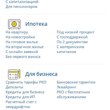
С капитализацией
Для пенсионеров
Ипотека
На квартиру
Под низкий процент
На новостройки
С господдержкой
На готовое жилье
По 2 документам
На вторичное жилье
С материнским
С онлайн заявкой
капиталом
Без первого взноса
Для бизнеса
Сравнить тарифы РКО
Банковские гарантии
Депозиты
Эквайринг
Кредиты для бизнеса
РКО с бесплатным
Кредиты для ИП
обслуживанием
Расчетный счет с
овердрафтом