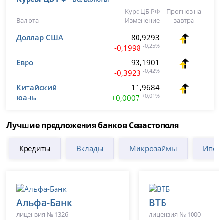
Курс ЦБ РФ
Прогноз на
Валюта
Изменение
завтра
Доллар США
80,9293
-0,25%
-0,1998
Евро
93,1901
-0,42%
-0,3923
Китайский
11,9684
юань
+0,01%
+0,0007
Лучшие предложения банков Севастополя
Кредиты
Вклады
Микрозаймы
Ипот
Альфа-Банк
ВТБ
лицензия № 1326
лицензия № 1000