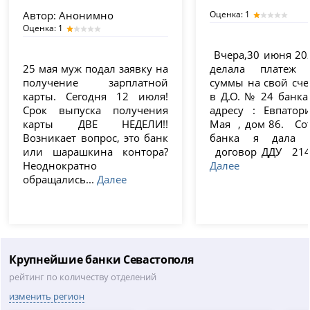
Автор:
Анонимно
Оценка: 1
Оценка: 1
Вчера,30 июня 202
25 мая муж подал заявку на
делала платеж 
получение зарплатной
суммы на свой сче
карты. Сегодня 12 июля!
в Д.О. № 24 банка
Срок выпуска получения
адресу : Евпатор
карты ДВЕ НЕДЕЛИ!!
Мая , дом 86. Со
Возникает вопрос, это банк
банка я дала 
или шарашкина контора?
договор ДДУ 214 Ф
Неоднократно
Далее
обращались...
Далее
Крупнейшие банки Севастополя
рейтинг по количеству отделений
изменить регион