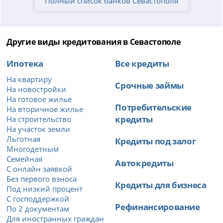
Полный список банков Севастополя
Другие виды кредитования в Севастополе
Ипотека
Все кредиты
На квартиру
Срочные займы
На новостройки
На готовое жилье
Потребительские
На вторичное жилье
кредиты
На строительство
На участок земли
Льготная
Кредиты под залог
Многодетным
Семейная
Автокредиты
С онлайн заявкой
Без первого взноса
Кредиты для бизнеса
Под низкий процент
С господдержкой
Рефинансирование
По 2 документам
Для иностранных граждан