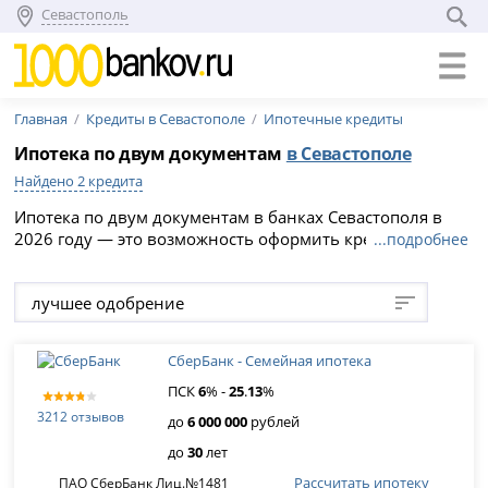
Севастополь
Главная
Кредиты в Севастополе
Ипотечные кредиты
Ипотека по двум документам
в Севастополе
Найдено 2 кредита
Ипотека по двум документам в банках Севастополя в
2026 году — это возможность оформить кредит без
...подробнее
подтверждения дохода на срок по ставке от %. Выберите
подходящую программу и подайте онлайн-заявку на
лучшее одобрение
официальном сайте банка.
СберБанк - Семейная ипотека
ПСК
6
% -
25
.
13
%
3212 отзывов
до
6 000 000
рублей
до
30
лет
Рассчитать ипотеку
ПАО СберБанк Лиц.№1481