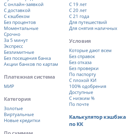
С онлайн-заявкой
С 19 лет
С доставкой
С 20 лет
С кэшбеком
С 21 года
Без процентов
Для путешествий
Моментальные
Для снятия наличных
Срочно
За 5 минут
Условия
Экспресс
Которые дают всем
Безлимитные
Без справок
Без посещения банка
Без отказа
Акции банков по картам
Без проверки
По паспорту
Платежная система
С плохой КИ
МИР
100% одобрения
Доступные
Категория
С низким %
По почте
Золотые
Виртуальные
Калькулятор кэшбэка
Новые кредитки
по КК
По суммам