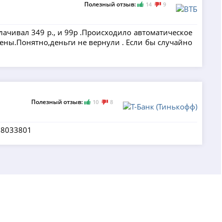
Полезный отзыв:
14
9
плачивал 349 р., и 99р .Происходило автоматическое
 жены.Понятно,деньги не вернули . Если бы случайно
Полезный отзыв:
10
8
88033801