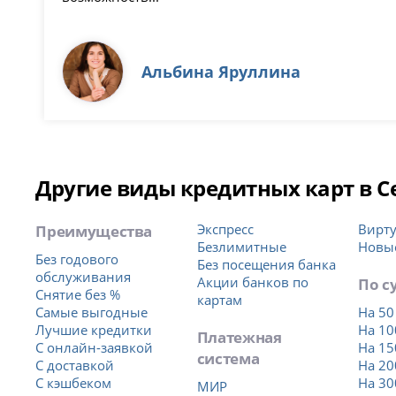
Альбина Яруллина
Другие виды кредитных карт в С
Преимущества
Экспресс
Вирт
Безлимитные
Новы
Без годового
Без посещения банка
обслуживания
Акции банков по
По с
Снятие без %
картам
Самые выгодные
На 50
Лучшие кредитки
На 10
Платежная
С онлайн-заявкой
На 15
система
С доставкой
На 20
С кэшбеком
На 30
МИР