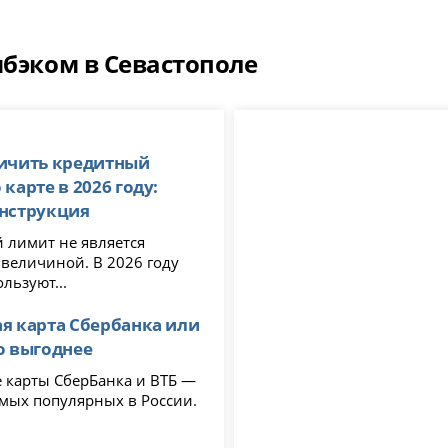
шбэком в Севастополе
личить кредитный
карте в 2026 году:
инструкция
 лимит не является
 величиной. В 2026 году
льзуют...
я карта Сбербанка или
о выгоднее
рБанка и ВТБ —
амых популярных в России.