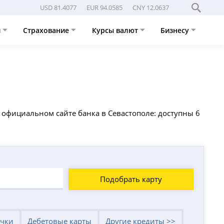
USD 81.4077
EUR 94.0585
CNY 12.0637
и
Страхование
Курсы валют
Бизнесу
 официальном сайте банка в Севастополе: доступны 6
Подобрать карту
очки
Дебетовые карты
Другие кредиты >>