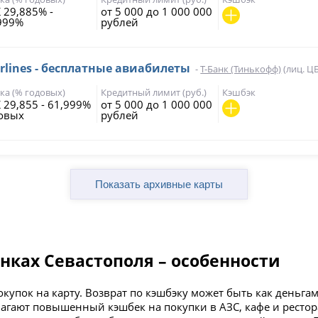
 29,885% -
от 5 000 до 1 000 000
999%
рублей
rlines - бесплатные авиабилеты
-
Т-Банк (Тинькофф)
(лиц. Ц
ка (% годовых)
Кредитный лимит (руб.)
Кэшбэк
 29,855 - 61,999%
от 5 000 до 1 000 000
овых
рублей
анках Севастополя – особенности
окупок на карту. Возврат по кэшбэку может быть как деньга
агают повышенный кэшбек на покупки в АЗС, кафе и рестор