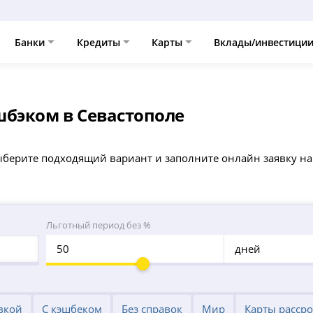
Банки
Кредиты
Карты
Вклады/инвестици
шбэком в Севастополе
ыберите подходящий вариант и заполните онлайн заявку на
Льготный период без %
дней
вкой
С кэшбеком
Без справок
Мир
Карты расср