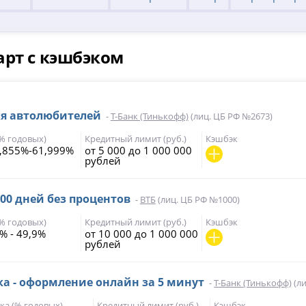
арт с кэшбэком
ля автолюбителей
-
Т-Банк (Тинькофф)
(лиц. ЦБ РФ №2673)
(% годовых)
Кредитный лимит (руб.)
Кэшбэк
,855%-61,999%
от 5 000 до 1 000 000
рублей
200 дней без процентов
-
ВТБ
(лиц. ЦБ РФ №1000)
(% годовых)
Кредитный лимит (руб.)
Кэшбэк
% - 49,9%
от 10 000 до 1 000 000
рублей
ка - оформление онлайн за 5 минут
-
Т-Банк (Тинькофф)
(ли
ка (% годовых)
Кредитный лимит (руб.)
Кэшбэк