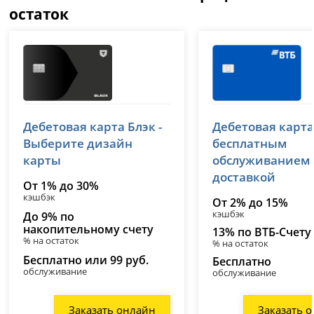
остаток
Т-Банк (Тинькофф)
ВТБ
Дебетовая карта Блэк -
Дебетовая карта
лицензия № 2673
лицензия № 1000
Выберите дизайн
бесплатным
карты
обслуживанием
доставкой
От 1% до 30%
кэшбэк
От 2% до 15%
кэшбэк
До 9% по
накопительному счету
13% по ВТБ-Счету
% на остаток
% на остаток
Бесплатно или 99 руб.
Бесплатно
обслуживание
обслуживание
Заказать онлайн
Заказать 