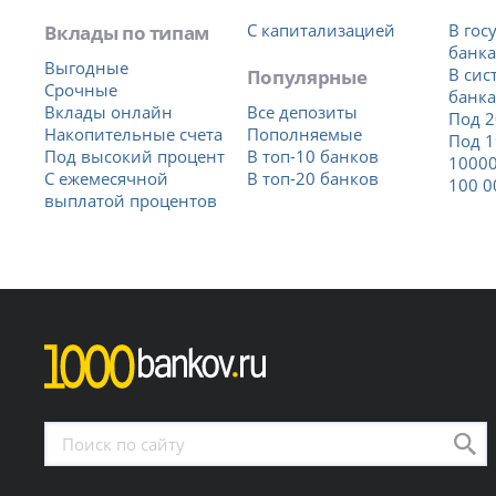
Вклады по типам
С капитализацией
В гос
банка
Выгодные
Популярные
В сис
Срочные
банка
Вклады онлайн
Все депозиты
Под 2
Накопительные счета
Пополняемые
Под 1
Под высокий процент
В топ-10 банков
10000
С ежемесячной
В топ-20 банков
100 0
выплатой процентов