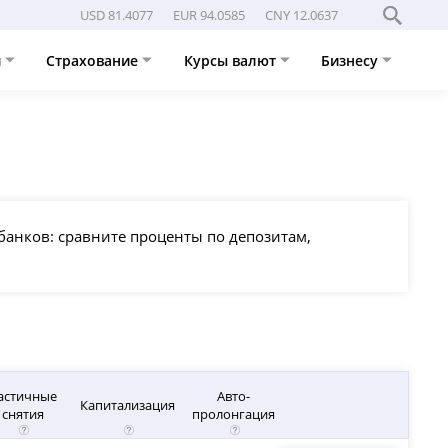
USD 81.4077
EUR 94.0585
CNY 12.0637
и
Страхование
Курсы валют
Бизнесу
банков: сравните проценты по депозитам,
астичные
Авто-
Капитализация
снятия
пролонгация