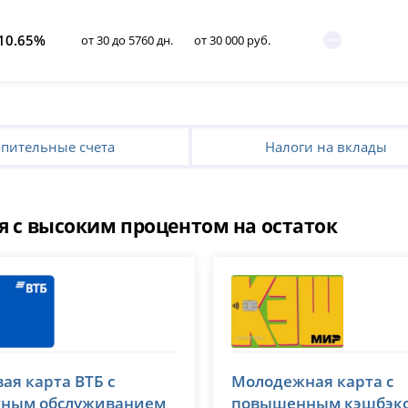
10.65%
от 30 до 5760 дн.
от 30 000 руб.
пительные счета
Налоги на вклады
 с высоким процентом на остаток
Т-Банк (Тинькофф)
ая карта ВТБ с
Молодежная карта с
№ 1000
лицензия № 2673
тным обслуживанием
повышенным кэшбэк