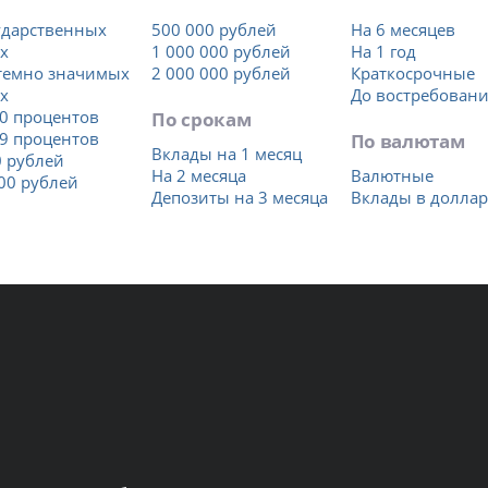
ударственных
500 000 рублей
На 6 месяцев
х
1 000 000 рублей
На 1 год
темно значимых
2 000 000 рублей
Краткосрочные
х
До востребован
0 процентов
По срокам
9 процентов
По валютам
Вклады на 1 месяц
 рублей
На 2 месяца
Валютные
00 рублей
Депозиты на 3 месяца
Вклады в доллар