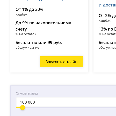
и дост
От 1% до 30%
кэшбэк
От 2% д
кэшбэк
До 9% по накопительному
счету
13% по 
% на остаток
% на остат
Бесплатно или 99 руб.
Бесплат
обслуживание
обслужив
Заказать онлайн
Сумма вклада