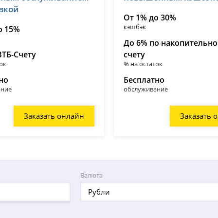
авкой
От 1% до 30%
кэшбэк
о 15%
До 6% по накопительн
ВТБ-Счету
счету
ок
% на остаток
но
Бесплатно
ание
обслуживание
Заказать онлайн
Заказать 
Валюта
Рубли