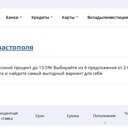
Банки
Кредиты
Карты
Вклады/инвестици
вастополя
окий процент до 13.5%! Выбирайте из 4 предложения от 2 
та
и найдите самый выгодный вариант для себя.
роцентная
Ч
Срок
Сумма
Пополнения
ставка