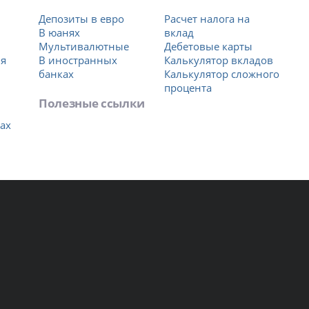
Депозиты в евро
Расчет налога на
В юанях
вклад
Мультивалютные
Дебетовые карты
ия
В иностранных
Калькулятор вкладов
банках
Калькулятор сложного
процента
Полезные ссылки
ах