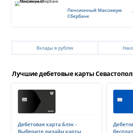
Пенсионный Максимум
Сбербанк
Вклады в рублях
Нако
Лучшие дебетовые карты Севастополя
Т-Банк (Тинькофф)
ВТБ
Дебетовая карта Блэк -
Дебетов
лицензия № 2673
лицензия 
Выберите дизайн карты
беспла