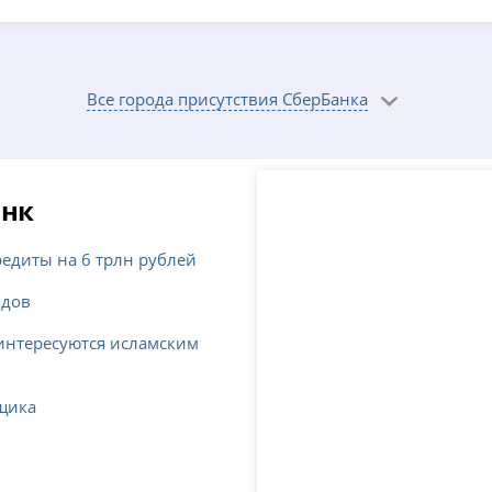
Все города присутствия СберБанка
анк
едиты на 6 трлн рублей
адов
 интересуются исламским
мщика