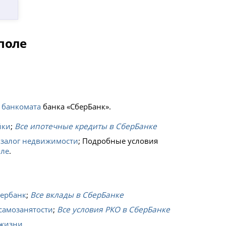
поле
 банкомата
банка «СберБанк».
йки
;
Все ипотечные кредиты в СберБанке
 залог недвижимости
; Подробные условия
оле
.
бербанк
;
Все вклады в СберБанке
самозанятости
;
Все условия РКО в СберБанке
 жизни