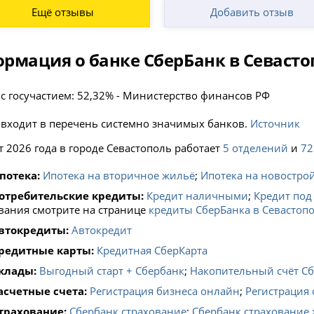
Ещё отзывы
Добавить отзыв
рмация о банке СберБанк в Севасто
 с госучастием: 52,32% - Министерство финансов РФ
 входит в перечень системно значимых банков.
Источник
т 2026 года в городе Севастополь работает
5 отделений
и
72
потека:
Ипотека на вторичное жильё
;
Ипотека на новостро
отребительские кредиты:
Кредит наличными
;
Кредит под
вания смотрите на странице
кредиты СберБанка в Севастоп
втокредиты:
Автокредит
редитные карты:
Кредитная СберКарта
клады:
Выгодный старт + Сбербанк
;
Накопительный счёт С
асчетные счета:
Регистрация бизнеса онлайн
;
Регистрация 
трахование:
Сбербанк страхование
;
Сбербанк страхование