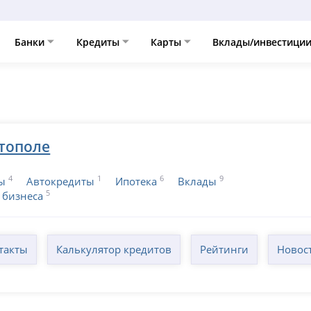
Банки
Кредиты
Карты
Вклады/инвестици
стополе
4
1
6
9
ы
Автокредиты
Ипотека
Вклады
5
 бизнеса
такты
Калькулятор кредитов
Рейтинги
Новос