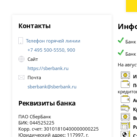
Контакты
Инфо
Телефон горячей линии
Банк
+7 495 500-5550, 900
Банк
Сайт
На авгус
https://sberbank.ru
И
Почта
П
sberbank@sberbank.ru
кредито
А
Реквизиты банка
К
ПАО СберБанк
В
БИК: 044525225
Р
Корр. счет: 30101810400000000225
Юридический адрес: 117997, г.
С