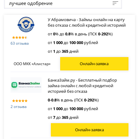
лучшее одобрение
У Абрамовича - Займы онлайн на карту
без отказа с любой кредитной историей
от
0
% до
0
,
8
% в день (ПСК
0
-
292
%)
от
1 000
до
100 000
рублей
63 отзыва
от
1
до
365
дней
Онлайн-заявка
ООО МКК «Алистар»
БанкаЗайм.ру - Бесплатный подбор
займа онлайн с любой кредитной
историей без отказа
0
-
0
.
8
% в день (ПСК
0
-
292
%)
2 отзыва
от
1 000
до
100 000
рублей
от
7
до
365
дней
Онлайн-заявка