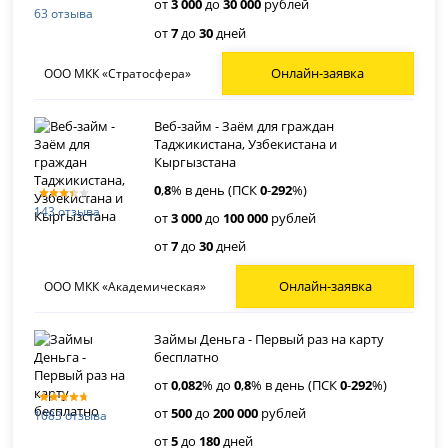
от
3 000
до
30 000
рублей
63 отзыва
от
7
до
30
дней
Онлайн-заявка
ООО МКК «Стратосфера»
Веб-займ - Заём для граждан
Таджикистана, Узбекистана и
Кыргызстана
0
,
8
% в день (ПСК
0
-
292
%)
143 отзыва
от
3 000
до
100 000
рублей
от
7
до
30
дней
Онлайн-заявка
ООО МКК «Академическая»
Займы Деньга - Первый раз на карту
бесплатно
от
0
,
082
% до
0
,
8
% в день (ПСК
0
-
292
%)
от
500
до
200 000
рублей
1083 отзыва
от
5
до
180
дней