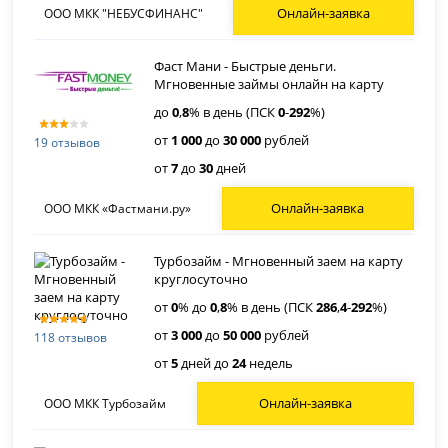
Онлайн-заявка
ООО МКК "НЕБУСФИНАНС"
Фаст Мани - Быстрые деньги.
Мгновенные займы онлайн на карту
до
0
,
8
% в день (ПСК
0
-
292
%)
от
1 000
до
30 000
рублей
19 отзывов
от
7
до
30
дней
Онлайн-заявка
ООО МКК «Фастмани.ру»
Турбозайм - Мгновенный заем на карту
круглосуточно
от
0
% до
0
,
8
% в день (ПСК
286
,
4
-
292
%)
от
3 000
до
50 000
рублей
118 отзывов
от
5
дней до
24
недель
Онлайн-заявка
ООО МКК Турбозайм