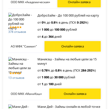
Онлайн-заявка
ООО МКК «Академическая»
ДоброЗайм - До 100 000 рублей на карту
от
0
% до
0
,
8
% в день (ПСК
0
-
292
%)
от
1 000
до
100 000
рублей
378 отзывов
от
4
до
364
дней
Онлайн-заявка
АО МФК "Саммит"
Маникэш - Займы на любые цели за 15
минут
от
0
,
78
% до
0
,
8
% в день (ПСК
284
-
292
%)
от
1 000
до
30 000
рублей
13 отзывов
от
1
до
180
дней
Онлайн-заявка
ООО МКК «МаниКэш»
Мани Дей - Займы онлайн в любой точке