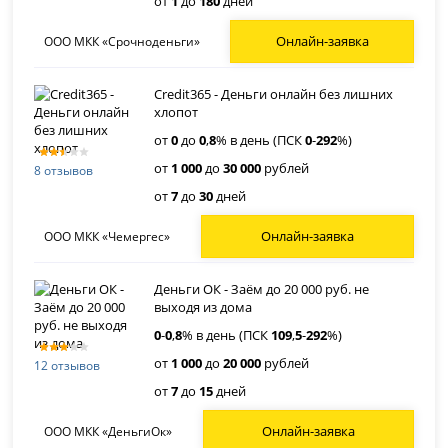
от
1
до
180
дней
Онлайн-заявка
ООО МКК «Срочноденьги»
Credit365 - Деньги онлайн без лишних
хлопот
от
0
до
0
,
8
% в день (ПСК
0
-
292
%)
от
1 000
до
30 000
рублей
8 отзывов
от
7
до
30
дней
Онлайн-заявка
ООО МКК «Чемергес»
Деньги ОК - Заём до 20 000 руб. не
выходя из дома
0
-
0
,
8
% в день (ПСК
109
,
5
-
292
%)
от
1 000
до
20 000
рублей
12 отзывов
от
7
до
15
дней
Онлайн-заявка
ООО МКК «ДеньгиОк»