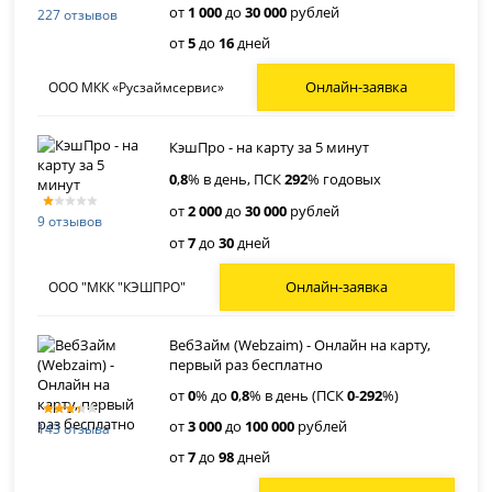
от
1 000
до
30 000
рублей
227 отзывов
от
5
до
16
дней
Онлайн-заявка
ООО МКК «Русзаймсервис»
КэшПро - на карту за 5 минут
0
,
8
% в день, ПСК
292
% годовых
от
2 000
до
30 000
рублей
9 отзывов
от
7
до
30
дней
Онлайн-заявка
ООО "МКК "КЭШПРО"
ВебЗайм (Webzaim) - Онлайн на карту,
первый раз бесплатно
от
0
% до
0
,
8
% в день (ПСК
0
-
292
%)
от
3 000
до
100 000
рублей
143 отзыва
от
7
до
98
дней