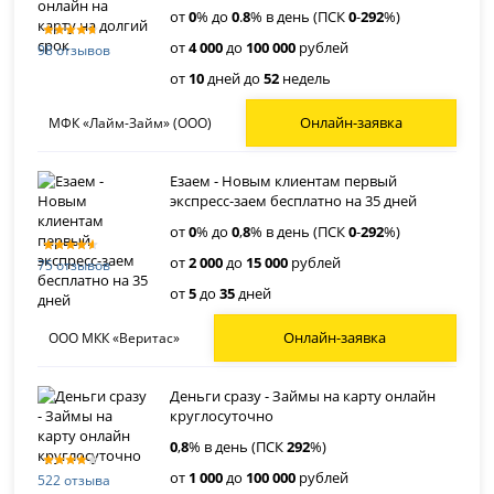
от
0
% до
0
.
8
% в день (ПСК
0
-
292
%)
от
4 000
до
100 000
рублей
98 отзывов
от
10
дней до
52
недель
Онлайн-заявка
МФК «Лайм-Займ» (ООО)
Езаем - Новым клиентам первый
экспресс-заем бесплатно на 35 дней
от
0
% до
0
,
8
% в день (ПСК
0
-
292
%)
от
2 000
до
15 000
рублей
75 отзывов
от
5
до
35
дней
Онлайн-заявка
ООО МКК «Веритас»
Деньги сразу - Займы на карту онлайн
круглосуточно
0
,
8
% в день (ПСК
292
%)
от
1 000
до
100 000
рублей
522 отзыва