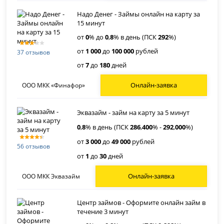
Надо Денег - Займы онлайн на карту за
15 минут
от
0
% до
0
,
8
% в день (ПСК
292
%)
от
1 000
до
100 000
рублей
37 отзывов
от
7
до
180
дней
Онлайн-заявка
ООО МКК «Финафор»
Эквазайм - займ на карту за 5 минут
0
,
8
% в день (ПСК
286
,
400
% -
292
,
000
%)
от
3 000
до
49 000
рублей
56 отзывов
от
1
до
30
дней
Онлайн-заявка
ООО МКК Эквазайм
Центр займов - Оформите онлайн займ в
течение 3 минут