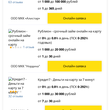
от
1 000
до
100 000
рублей
63 отзыва
от
1
до
365
дней
Онлайн-заявка
ООО МКК «Алистар»
Рублион - срочный займ онлайн на карту
от
0
% до
0
,
8
% в день (ПСК
0
-
292
%
годовых)
1 отзыв
от
1 000
до
20 000
рублей
от
1
до
30
дней
Онлайн-заявка
ООО МКК "Нордика"
Кредит7 - Деньги на карту за 7 минут
от
0
% до
0
,
8
% в день (ПСК
0
-
292
%)
от
1 000
до
30 000
рублей
32 отзыва
от
7
до
30
дней