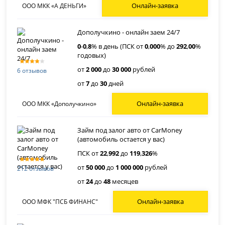
Онлайн-заявка
ООО МКК «А ДЕНЬГИ»
Дополучкино - онлайн заем 24/7
0
-
0
,
8
% в день (ПСК от
0
,
000
% до
292
,
00
%
годовых)
от
2 000
до
30 000
рублей
6 отзывов
от
7
до
30
дней
Онлайн-заявка
ООО МКК «Дополучкино»
Займ под залог авто от CarMoney
(автомобиль остается у вас)
ПСК от
22
,
992
до
119
,
326
%
от
50 000
до
1 000 000
рублей
212 отзывов
от
24
до
48
месяцев
Онлайн-заявка
ООО МФК "ПСБ ФИНАНС"