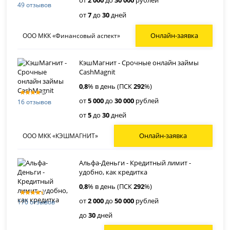
от
2 000
до
30 000
рублей
49 отзывов
от
7
до
30
дней
Онлайн-заявка
ООО МКК «Финансовый аспект»
КэшМагнит - Срочные онлайн займы
CashMagnit
0
,
8
% в день (ПСК
292
%)
от
5 000
до
30 000
рублей
16 отзывов
от
5
до
30
дней
Онлайн-заявка
ООО МКК «КЭШМАГНИТ»
Альфа-Деньги - Кредитный лимит -
удобно, как кредитка
0
,
8
% в день (ПСК
292
%)
от
2 000
до
50 000
рублей
170 отзывов
до
30
дней