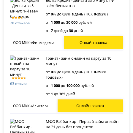
Белка Кредит - Деньги за 5 минут, 1-й
заём бесплатно
от
0
% до
0
,
8
% в день (ПСК
0
-
292
%)
от
1 000
до
30 000
рублей
28 отзывов
от
7
дней до
30
дней
Онлайн-заявка
ООО МКК «Финмодель»
Гранат - займ онлайн на карту за 10
минут
от
0
% до
0
,
8
% в день (ПСК
0
-
292
%
годовых)
63 отзыва
от
1 000
до
100 000
рублей
от
1
до
365
дней
Онлайн-заявка
ООО МКК «Алистар»
МФО Вэббанкир - Первый займ онлайн
на 21 день без процентов