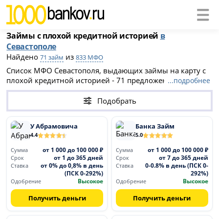
Займы с плохой кредитной историей
в
Севастополе
Найдено
из
71 займ
833 МФО
Список МФО Севастополя, выдающих займы на карту с
плохой кредитной историей - 71 предложение.
...подробнее
Сравните ставки и другие условия займов, оформите
заявку онлайн без отказа даже с плохой КИ в
Подобрать
Севастополе.
У Абрамовича
Банка Займ
4.4
5.0
от 1 000 до 100 000 ₽
от 1 000 до 100 000 ₽
Сумма
Сумма
от 1 до 365 дней
от 7 до 365 дней
Срок
Срок
от 0% до 0,8% в день
0-0.8% в день (ПСК 0-
Ставка
Ставка
(ПСК 0-292%)
292%)
Высокое
Высокое
Одобрение
Одобрение
Получить деньги
Получить деньги