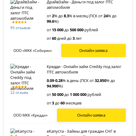
ДрайвЗайм - Деньги под залог ПТС
автомобиля
от
2
% до
8
,
3
% в месяц (ПСК от
24
% до
99
,
6
%)
95 отзывов
от
15 000
до
500 000
рублей
от
60
дней до
3
лет
Онлайн-заявка
ООО «МКК «Сибиряк»
Кредди - Онлайн займ Creddy под залог
ПТС автомобиля
0
,
09
-
0
,
28
% в день (ПСК от
32
,
850
% до
94
,
900
%)
22 отзыва
от
50 000
до
1 000 000
рублей
от
3
до
60
месяцев
Онлайн-заявка
ООО МКК «Кредди»
еКапуста - Займы для граждан СНГ в