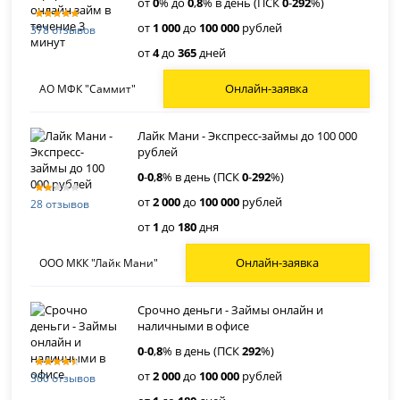
от
0
% до
0
,
8
% в день (ПСК
0
-
292
%)
от
1 000
до
100 000
рублей
378 отзывов
от
4
до
365
дней
Онлайн-заявка
АО МФК "Саммит"
Лайк Мани - Экспресс-займы до 100 000
рублей
0
-
0
,
8
% в день (ПСК
0
-
292
%)
от
2 000
до
100 000
рублей
28 отзывов
от
1
до
180
дня
Онлайн-заявка
ООО МКК "Лайк Мани"
Срочно деньги - Займы онлайн и
наличными в офисе
0
-
0
,
8
% в день (ПСК
292
%)
от
2 000
до
100 000
рублей
360 отзывов