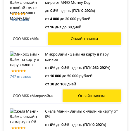
мира от МФО Money Day
до
0
,
8
% в день (ПСК
0
-
292
%)
от
4 000
до
20 000
рублей
16 отзывов
от
16
дня до
30
дней
Онлайн-заявка
ООО МКК «МД»
МикроЗайм - Займ на карту в пару
кликов
от
0
% до
0
,
8
% в день (ПСК
262
-
292
%)
от
10 000
до
50 000
рублей
747 отзывов
от
30
до
168
дней
Онлайн-заявка
ООО МКК «Микрозайм»
Скела Мани - Займы онлайн на карту от
0%
от
0
% до
0
,
8
% в день (ПСК
0
-
292
%)