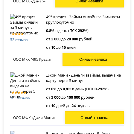
Онлайн-заявка
ООО МКК «Динар»
495 кредит - Займы онлайн за 3 минуты
круглосуточно
0
,
8
% в день (ПСК
292
%)
от
2 000
до
20 000
рублей
52 отзыва
от
10
до
15
дней
Онлайн-заявка
ООО МКК "495 Кредит"
Джой Мани - Деньги взаймы, выдача на
карту через 5 минут
от
0
% до
0
,
8
% в день (ПСК
0
-
292
%)
от
3 000
до
100 000
рублей
103 отзыва
от
10
дней до
24
недель
Онлайн-заявка
ООО МФК «Джой Мани»
Занимательные финансы - Займы