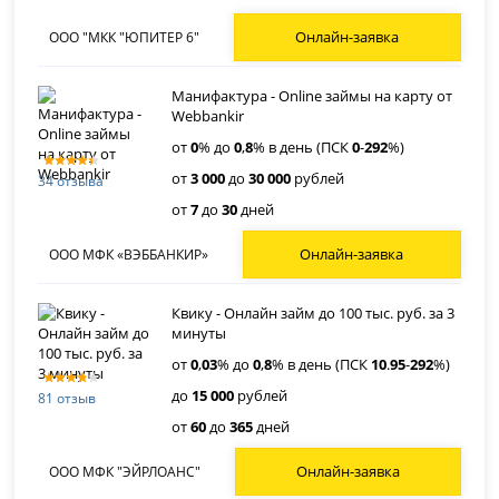
Онлайн-заявка
ООО "МКК "ЮПИТЕР 6"
Манифактура - Online займы на карту от
Webbankir
от
0
% до
0
,
8
% в день (ПСК
0
-
292
%)
от
3 000
до
30 000
рублей
34 отзыва
от
7
до
30
дней
Онлайн-заявка
ООО МФК «ВЭББАНКИР»
Квику - Онлайн займ до 100 тыс. руб. за 3
минуты
от
0
,
03
% до
0
,
8
% в день (ПСК
10
.
95
-
292
%)
до
15 000
рублей
81 отзыв
от
60
до
365
дней
Онлайн-заявка
ООО МФК "ЭЙРЛОАНС"