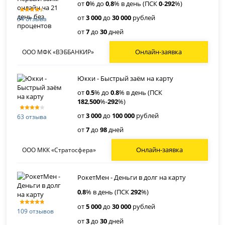
от
0
% до
0
,
8
% в день (ПСК
0
-
292
%)
от
3 000
до
30 000
рублей
34 отзыва
от
7
до
30
дней
Онлайн-заявка
ООО МФК «ВЭББАНКИР»
Юкки - Быстрый заём на карту
от
0
.
5
% до
0
.
8
% в день (ПСК
182
,
500
%-
292
%)
от
3 000
до
100 000
рублей
63 отзыва
от
7
до
98
дней
Онлайн-заявка
ООО МКК «Стратосфера»
РокетМен - Деньги в долг на карту
0
,
8
% в день (ПСК
292
%)
от
5 000
до
30 000
рублей
109 отзывов
от
3
до
30
дней