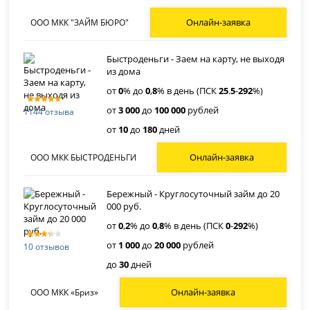
Онлайн-заявка
ООО МКК "ЗАЙМ БЮРО"
Быстроденьги - Заем на карту, не выходя
из дома
от
0
% до
0
,
8
% в день (ПСК
25
.
5
-
292
%)
от
3 000
до
100 000
рублей
1144 отзыва
от
10
до
180
дней
Онлайн-заявка
ООО МКК БЫСТРОДЕНЬГИ
Бережный - Круглосуточный займ до 20
000 руб.
от
0
,
2
% до
0
,
8
% в день (ПСК
0
-
292
%)
от
1 000
до
20 000
рублей
10 отзывов
до
30
дней
Онлайн-заявка
ООО МКК «Бриз»