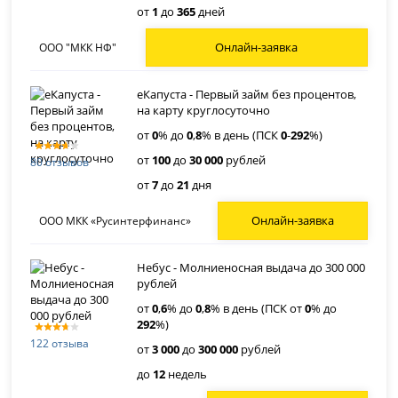
от
1
до
365
дней
Онлайн-заявка
ООО "МКК НФ"
еКапуста - Первый займ без процентов,
на карту круглосуточно
от
0
% до
0
,
8
% в день (ПСК
0
-
292
%)
от
100
до
30 000
рублей
80 отзывов
от
7
до
21
дня
Онлайн-заявка
ООО МКК «Русинтерфинанс»
Небус - Молниеносная выдача до 300 000
рублей
от
0
,
6
% до
0
,
8
% в день (ПСК от
0
% до
292
%)
122 отзыва
от
3 000
до
300 000
рублей
до
12
недель