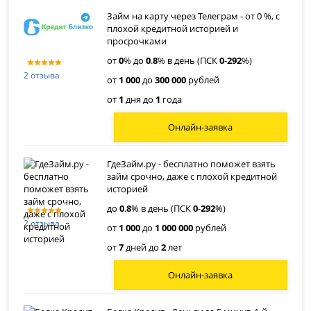
Займ на карту через Телеграм - от 0 %, с
плохой кредитной историей и
просрочками
от
0
% до
0
.
8
% в день (ПСК
0
-
292
%)
2 отзыва
от
1 000
до
300 000
рублей
от
1
дня до
1
года
Онлайн-заявка
ГдеЗайм.ру - бесплатно поможет взять
займ срочно, даже с плохой кредитной
историей
до
0
.
8
% в день (ПСК
0
-
292
%)
2 отзыва
от
1 000
до
1 000 000
рублей
от
7
дней до
2
лет
Онлайн-заявка