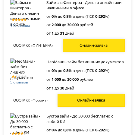
Займы в Финтерра - Деньги онлайн или
наличными в офисе
от
0
% до
0
,
8
% в день (ПСК
0
-
292
%)
от
2 000
до
30 000
рублей
142 отзыва
от
1
до
31
дней
Онлайн-заявка
ООО МКК «ФИНТЕРРА»
НеоМани - займ без лишних документов
от
0
% до
0
,
8
% в день (ПСК
0
-
292
%)
от
1 000
до
30 000
рублей
5 отзывов
от
1
до
30
дней
Онлайн-заявка
ООО МКК «Форинт»
Бустра займ - До 30 000 бесплатно с
любой КИ
от
0
% до
0
,
8
% в день (ПСК
0
-
292
%)