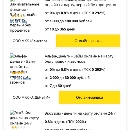
онлайн на карту, первый без процентов
от
0
% до
0
,
8
% в день (ПСК
0
-
292
%)
от
1 000
до
100 000
рублей
63 отзыва
от
10
до
365
дней
Онлайн-заявка
ООО МКК «Алистар»
Альфа-Деньги - Займ онлайн на карту
без справок и звонков
от
0
% до
0
,
8
% в день (ПСК
0
-
292
%)
от
2 000
до
30 000
рублей
170 отзывов
от
7
до
30
дней
Онлайн-заявка
ООО МКК «А ДЕНЬГИ»
ЭкоЗайм - деньги на карту онлайн 24/7
0
,
8
% в день (ПСК
292
%)