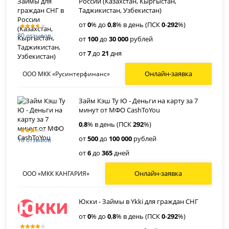
России (Казахстан, Кыргыстан,
Таджикистан, Узбекистан)
от
0
% до
0
,
8
% в день (ПСК
0
-
292
%)
80 отзывов
от
100
до
30 000
рублей
от
7
до
21
дня
Онлайн-заявка
ООО МКК «Русинтерфинанс»
Займ Кэш Ту Ю - Деньги на карту за 7
минут от МФО CashToYou
0
,
8
% в день (ПСК
292
%)
от
500
до
100 000
рублей
18 отзывов
от
6
до
365
дней
Онлайн-заявка
ООО «МКК КАНГАРИЯ»
Юкки - Займы в Ykki для граждан СНГ
от
0
% до
0
,
8
% в день (ПСК
0
-
292
%)