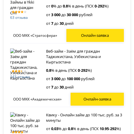
от
0
% до
0
,
8
% в день (ПСК
0
-
292
%)
от
3 000
до
30 000
рублей
63 отзыва
от
7
до
30
дней
Онлайн-заявка
ООО МКК «Стратосфера»
Веб-займ - Заём для граждан
Таджикистана, Узбекистана и
Кыргызстана
0
,
8
% в день (ПСК
0
-
292
%)
143 отзыва
от
3 000
до
100 000
рублей
от
7
до
30
дней
Онлайн-заявка
ООО МКК «Академическая»
Квику - Онлайн займ до 100 тыс. руб. за 3
минуты
от
0
,
03
% до
0
,
8
% в день (ПСК
10
.
95
-
292
%)