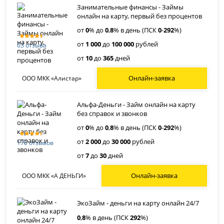
Занимательные финансы - Займы
онлайн на карту, первый без процентов
от
0
% до
0
,
8
% в день (ПСК
0
-
292
%)
от
1 000
до
100 000
рублей
63 отзыва
от
10
до
365
дней
Онлайн-заявка
ООО МКК «Алистар»
Альфа-Деньги - Займ онлайн на карту
без справок и звонков
от
0
% до
0
,
8
% в день (ПСК
0
-
292
%)
от
2 000
до
30 000
рублей
170 отзывов
от
7
до
30
дней
Онлайн-заявка
ООО МКК «А ДЕНЬГИ»
ЭкоЗайм - деньги на карту онлайн 24/7
0
,
8
% в день (ПСК
292
%)