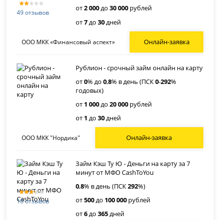
от
2 000
до
30 000
рублей
49 отзывов
от
7
до
30
дней
Онлайн-заявка
ООО МКК «Финансовый аспект»
Рублион - срочный займ онлайн на карту
от
0
% до
0
,
8
% в день (ПСК
0
-
292
%
годовых)
от
1 000
до
20 000
рублей
от
1
до
30
дней
Онлайн-заявка
ООО МКК "Нордика"
Займ Кэш Ту Ю - Деньги на карту за 7
минут от МФО CashToYou
0
,
8
% в день (ПСК
292
%)
от
500
до
100 000
рублей
18 отзывов
от
6
до
365
дней