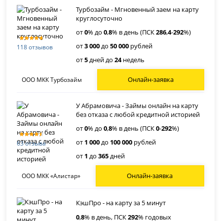
Турбозайм - Мгновенный заем на карту
круглосуточно
от
0
% до
0
,
8
% в день (ПСК
286
,
4
-
292
%)
от
3 000
до
50 000
рублей
118 отзывов
от
5
дней до
24
недель
Онлайн-заявка
ООО МКК Турбозайм
У Абрамовича - Займы онлайн на карту
без отказа с любой кредитной историей
от
0
% до
0
,
8
% в день (ПСК
0
-
292
%)
от
1 000
до
100 000
рублей
63 отзыва
от
1
до
365
дней
Онлайн-заявка
ООО МКК «Алистар»
КэшПро - на карту за 5 минут
0
,
8
% в день, ПСК
292
% годовых