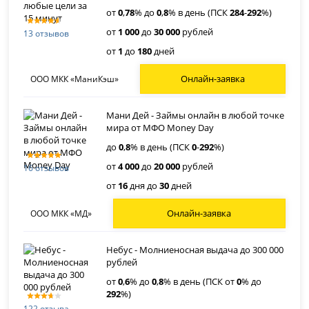
от
0
,
78
% до
0
,
8
% в день (ПСК
284
-
292
%)
от
1 000
до
30 000
рублей
13 отзывов
от
1
до
180
дней
Онлайн-заявка
ООО МКК «МаниКэш»
Мани Дей - Займы онлайн в любой точке
мира от МФО Money Day
до
0
,
8
% в день (ПСК
0
-
292
%)
от
4 000
до
20 000
рублей
16 отзывов
от
16
дня до
30
дней
Онлайн-заявка
ООО МКК «МД»
Небус - Молниеносная выдача до 300 000
рублей
от
0
,
6
% до
0
,
8
% в день (ПСК от
0
% до
292
%)
122 отзыва