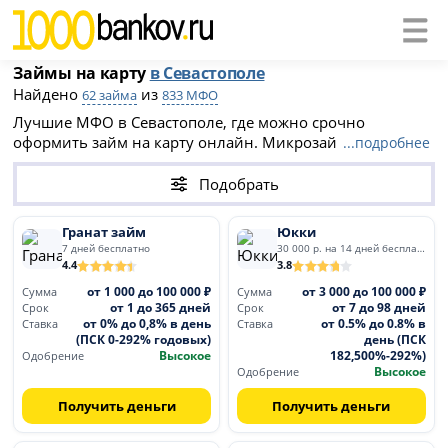
Займы на карту
в Севастополе
Найдено
из
62 займа
833 МФО
Лучшие МФО в Севастополе, где можно срочно
оформить займ на карту онлайн. Микрозаймы
...подробнее
Севастополя доступны даже при плохой кредитной
истории. многие из них предлагают первый займ под
Подобрать
0%. Список МФО на этой странице поможет быстро
получить необходимую сумму на вашу банковскую
Гранат займ
Юкки
карту.
7 дней бесплатно
30 000 р. на 14 дней бесплатно
4.4
3.8
от 1 000 до 100 000 ₽
от 3 000 до 100 000 ₽
Сумма
Сумма
от 1 до 365 дней
от 7 до 98 дней
Срок
Срок
от 0% до 0,8% в день
от 0.5% до 0.8% в
Ставка
Ставка
(ПСК 0-292% годовых)
день (ПСК
Высокое
182,500%-292%)
Одобрение
Высокое
Одобрение
Получить деньги
Получить деньги