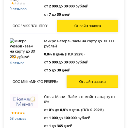
от
2 000
до
30 000
рублей
9 отзывов
от
7
до
30
дней
Онлайн-заявка
ООО "МКК "КЭШПРО"
Микро Резерв - заём на карту до 30 000
рублей
0
,
8
% в день (ПСК
292
%)
от
5 000
до
30 000
рублей
4 отзыва
от
5
до
30
дней
Онлайн-заявка
ООО МКК «МИКРО РЕЗЕРВ»
Скела Мани - Займы онлайн на карту от
0%
от
0
% до
0
,
8
% в день (ПСК
0
-
292
%)
от
1 000
до
100 000
рублей
63 отзыва
от
1
до
365
дней