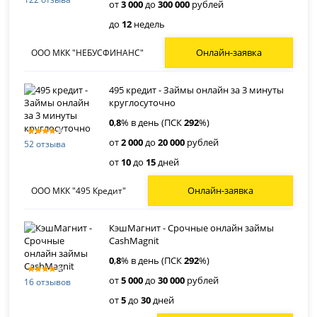
от
3 000
до
300 000
рублей
до
12
недель
Онлайн-заявка
ООО МКК "НЕБУСФИНАНС"
495 кредит - Займы онлайн за 3 минуты
круглосуточно
0
,
8
% в день (ПСК
292
%)
от
2 000
до
20 000
рублей
52 отзыва
от
10
до
15
дней
Онлайн-заявка
ООО МКК "495 Кредит"
КэшМагнит - Срочные онлайн займы
CashMagnit
0
,
8
% в день (ПСК
292
%)
от
5 000
до
30 000
рублей
16 отзывов
от
5
до
30
дней