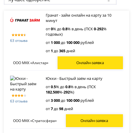
Гранат - займ онлайн на карту за 10
минут
от
0
% до
0
,
8
% в день (ПСК
0
-
292
%
годовых)
63 отзыва
от
1 000
до
100 000
рублей
от
1
до
365
дней
Онлайн-заявка
ООО МКК «Алистар»
Юкки - Быстрый заём на карту
от
0
.
5
% до
0
.
8
% в день (ПСК
182
,
500
%-
292
%)
от
3 000
до
100 000
рублей
63 отзыва
от
7
до
98
дней
Онлайн-заявка
ООО МКК «Стратосфера»