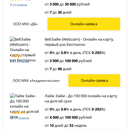
от
3 000
до
30 000
рублей
9 отзывов
от
7
до
30
дней
Онлайн-заявка
ООО МКК «ДБ»
ВебЗайм (Webzaim) - Онлайн на карту,
первый раз бесплатно
от
0
% до
0
,
8
% в день (ПСК
0
-
292
%)
от
3 000
до
100 000
рублей
143 отзыва
от
7
до
98
дней
Онлайн-заявка
ООО МКК «Академическая»
Лайм Займ - До 100 000 онлайн на карту
на долгий срок
от
0
% до
0
.
8
% в день (ПСК
0
-
292
%)
от
4 000
до
100 000
рублей
98 отзывов
от
10
дней до
52
недель