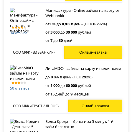
Манифактура - Online займы на карту от
Webbankir
от
0
% до
0
,
8
% в день (ПСК
0
-
292
%)
от
3 000
до
30 000
рублей
34 отзыва
от
7
до
30
дней
Онлайн-заявка
ООО МФК «ВЭББАНКИР»
ЛигаМФО - займы на карту и наличными
до
0
,
8
% в день (ПСК
292
%)
от
1 000
до
60 000
рублей
50 отзывов
от
15
дней до
9
месяцев
Онлайн-заявка
ООО МКК «ТРАСТ АЛЬЯНС»
Белка Кредит - Деньги за 5 минут, 1-й
заём бесплатно