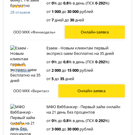
от
0
% до
0
,
8
% в день (ПСК
0
-
292
%)
от
1 000
до
30 000
рублей
28 отзывов
от
7
дней до
30
дней
Онлайн-заявка
ООО МКК «Финмодель»
Езаем - Новым клиентам первый
экспресс-заем бесплатно на 35 дней
от
0
% до
0
,
8
% в день (ПСК
0
-
292
%)
от
2 000
до
15 000
рублей
75 отзывов
от
5
до
35
дней
Онлайн-заявка
ООО МКК «Веритас»
МФО Вэббанкир - Первый займ онлайн
на 21 день без процентов
от
0
% до
0
,
8
% в день (ПСК
0
-
292
%)
от
3 000
до
30 000
рублей
34 отзыва