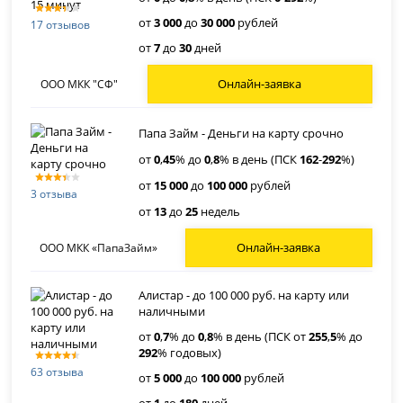
от
3 000
до
30 000
рублей
17 отзывов
от
7
до
30
дней
Онлайн-заявка
ООО МКК "СФ"
Папа Займ - Деньги на карту срочно
от
0
,
45
% до
0
,
8
% в день (ПСК
162
-
292
%)
от
15 000
до
100 000
рублей
3 отзыва
от
13
до
25
недель
Онлайн-заявка
ООО МКК «ПапаЗайм»
Алистар - до 100 000 руб. на карту или
наличными
от
0
,
7
% до
0
,
8
% в день (ПСК от
255
,
5
% до
292
% годовых)
63 отзыва
от
5 000
до
100 000
рублей