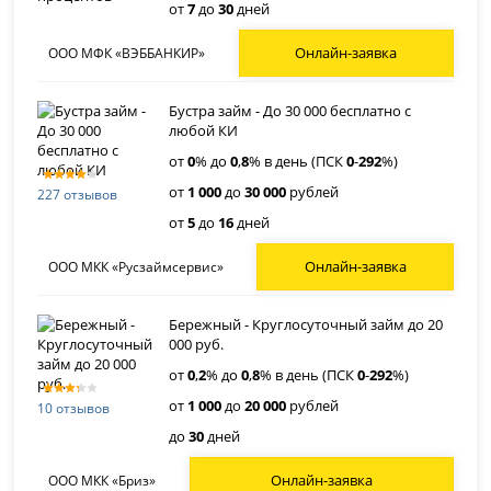
от
7
до
30
дней
Онлайн-заявка
ООО МФК «ВЭББАНКИР»
Бустра займ - До 30 000 бесплатно с
любой КИ
от
0
% до
0
,
8
% в день (ПСК
0
-
292
%)
от
1 000
до
30 000
рублей
227 отзывов
от
5
до
16
дней
Онлайн-заявка
ООО МКК «Русзаймсервис»
Бережный - Круглосуточный займ до 20
000 руб.
от
0
,
2
% до
0
,
8
% в день (ПСК
0
-
292
%)
от
1 000
до
20 000
рублей
10 отзывов
до
30
дней
Онлайн-заявка
ООО МКК «Бриз»