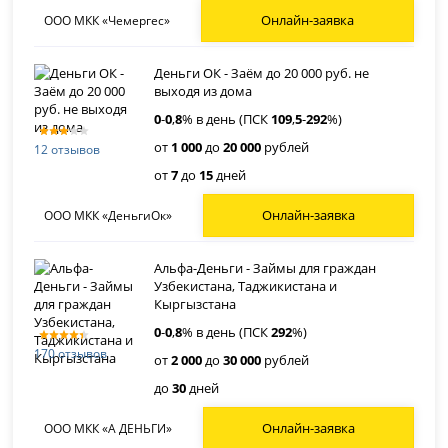
Онлайн-заявка
ООО МКК «Чемергес»
Деньги ОК - Заём до 20 000 руб. не
выходя из дома
0
-
0
,
8
% в день (ПСК
109
,
5
-
292
%)
от
1 000
до
20 000
рублей
12 отзывов
от
7
до
15
дней
Онлайн-заявка
ООО МКК «ДеньгиОк»
Альфа-Деньги - Займы для граждан
Узбекистана, Таджикистана и
Кыргызстана
0
-
0
,
8
% в день (ПСК
292
%)
170 отзывов
от
2 000
до
30 000
рублей
до
30
дней
Онлайн-заявка
ООО МКК «А ДЕНЬГИ»