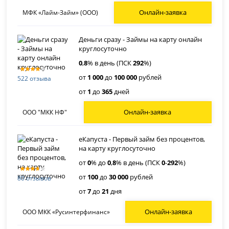
Онлайн-заявка
МФК «Лайм-Займ» (ООО)
Деньги сразу - Займы на карту онлайн
круглосуточно
0
,
8
% в день (ПСК
292
%)
от
1 000
до
100 000
рублей
522 отзыва
от
1
до
365
дней
Онлайн-заявка
ООО "МКК НФ"
еКапуста - Первый займ без процентов,
на карту круглосуточно
от
0
% до
0
,
8
% в день (ПСК
0
-
292
%)
от
100
до
30 000
рублей
80 отзывов
от
7
до
21
дня
Онлайн-заявка
ООО МКК «Русинтерфинанс»