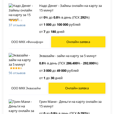
Надо Денег - Займы онлайн на карту за
15 минут
от
0
% до
0
,
8
% в день (ПСК
292
%)
от
1 000
до
100 000
рублей
37 отзывов
от
7
до
180
дней
Онлайн-заявка
ООО МКК «Финафор»
Эквазайм - займ на карту за 5 минут
0
,
8
% в день (ПСК
286
,
400
% -
292
,
000
%)
от
3 000
до
49 000
рублей
56 отзывов
от
1
до
30
дней
Онлайн-заявка
ООО МКК Эквазайм
Грин Мани - Деньги на карту онлайн за
15 минут
от
0
до
0
,
8
% в день (ПСК
0
-
292
%)