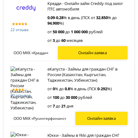
Кредди - Онлайн займ Creddy под залог
ПТС автомобиля
0
,
09
-
0
,
28
% в день (ПСК от
32
,
850
% до
94
,
900
%)
22 отзыва
от
50 000
до
1 000 000
рублей
от
3
до
60
месяцев
Онлайн-заявка
ООО МКК «Кредди»
еКапуста - Займы для граждан СНГ в
России (Казахстан, Кыргыстан,
Таджикистан, Узбекистан)
от
0
% до
0
,
8
% в день (ПСК
0
-
292
%)
80 отзывов
от
100
до
30 000
рублей
от
7
до
21
дня
Онлайн-заявка
ООО МКК «Русинтерфинанс»
Юкки - Займы в Ykki для граждан СНГ