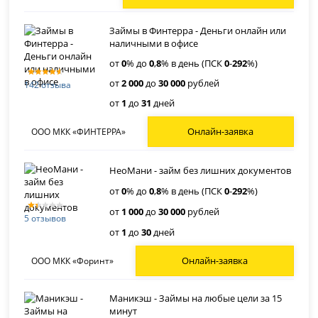
Займы в Финтерра - Деньги онлайн или
наличными в офисе
от
0
% до
0
,
8
% в день (ПСК
0
-
292
%)
от
2 000
до
30 000
рублей
142 отзыва
от
1
до
31
дней
Онлайн-заявка
ООО МКК «ФИНТЕРРА»
НеоМани - займ без лишних документов
от
0
% до
0
,
8
% в день (ПСК
0
-
292
%)
от
1 000
до
30 000
рублей
5 отзывов
от
1
до
30
дней
Онлайн-заявка
ООО МКК «Форинт»
Маникэш - Займы на любые цели за 15
минут