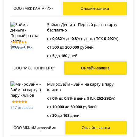
Онлайн-заявка
ООО «МКК КАНГАРИЯ»
Займы Деньга - Первый раз на карту
бесплатно
от
0
,
082
% до
0
,
8
% в день (ПСК
0
-
292
%)
от
500
до
200 000
рублей
1083 отзыва
от
5
до
180
дней
Онлайн-заявка
ООО "МКК "ЮПИТЕР 6"
МикроЗайм - Займ на карту в пару
кликов
от
0
% до
0
,
8
% в день (ПСК
262
-
292
%)
от
10 000
до
50 000
рублей
747 отзывов
от
30
до
168
дней
Онлайн-заявка
ООО МКК «Микрозайм»