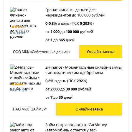
Гранат Финанс - деньги для
нерезидентов до 100 000 рублей
0
-
0
.
8
% в день (ПСК
0
-
292
%)
от
1 000
до
100 000
рублей
2 отзыва
от
1
до
365
дней
Онлайн-заявка
ООО МКК «Собственные деньги»
Z-Finance - Моментальные онлайн-займы
с автоматическим одобрением
0
,
8
% в день (ПСК
292
%)
от
2 000
до
30 000
рублей
84 отзыва
от
7
до
30
дней
Онлайн-заявка
ПАО МКК "ЗАЙМЕР"
Займ под залог авто от CarMoney
(автомобиль остается у вас)