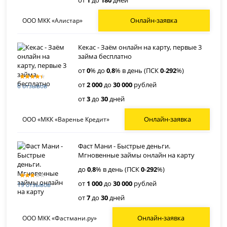
от
1
до
180
дней
Онлайн-заявка
ООО МКК «Алистар»
Кекас - Заём онлайн на карту, первые 3
займа бесплатно
от
0
% до
0
,
8
% в день (ПСК
0
-
292
%)
от
2 000
до
30 000
рублей
6 отзывов
от
3
до
30
дней
Онлайн-заявка
ООО «МКК «Варенье Кредит»
Фаст Мани - Быстрые деньги.
Мгновенные займы онлайн на карту
до
0
,
8
% в день (ПСК
0
-
292
%)
от
1 000
до
30 000
рублей
19 отзывов
от
7
до
30
дней
Онлайн-заявка
ООО МКК «Фастмани.ру»