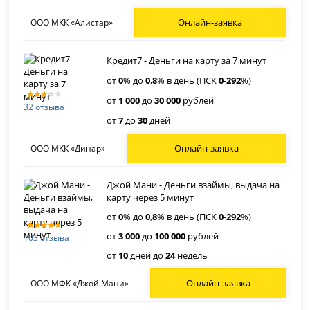
Онлайн-заявка
ООО МКК «Алистар»
Кредит7 - Деньги на карту за 7 минут
от
0
% до
0
,
8
% в день (ПСК
0
-
292
%)
от
1 000
до
30 000
рублей
32 отзыва
от
7
до
30
дней
Онлайн-заявка
ООО МКК «Динар»
Джой Мани - Деньги взаймы, выдача на
карту через 5 минут
от
0
% до
0
,
8
% в день (ПСК
0
-
292
%)
от
3 000
до
100 000
рублей
103 отзыва
от
10
дней до
24
недель
Онлайн-заявка
ООО МФК «Джой Мани»