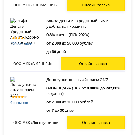
Онлайн-заявка
ООО МКК «КЭШМАГНИТ»
Альфа-Деньги - Кредитный лимит -
удобно, как кредитка
0
,
8
% в день (ПСК
292
%)
от
2 000
до
50 000
рублей
170 отзывов
до
30
дней
Онлайн-заявка
ООО МКК «А ДЕНЬГИ»
Дополучкино - онлайн заем 24/7
0
-
0
,
8
% в день (ПСК от
0
,
000
% до
292
,
00
%
годовых)
от
2 000
до
30 000
рублей
6 отзывов
от
7
до
30
дней
Онлайн-заявка
ООО МКК «Дополучкино»