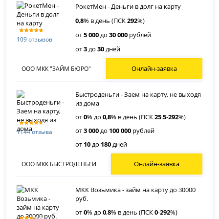
РокетМен - Деньги в долг на карту
0
,
8
% в день (ПСК
292
%)
от
5 000
до
30 000
рублей
109 отзывов
от
3
до
30
дней
Онлайн-заявка
ООО МКК "ЗАЙМ БЮРО"
Быстроденьги - Заем на карту, не выходя
из дома
от
0
% до
0
,
8
% в день (ПСК
25
.
5
-
292
%)
от
3 000
до
100 000
рублей
1144 отзыва
от
10
до
180
дней
Онлайн-заявка
ООО МКК БЫСТРОДЕНЬГИ
МКК Возьмика - займ на карту до 30000
руб.
от
0
% до
0
,
8
% в день (ПСК
0
-
292
%)