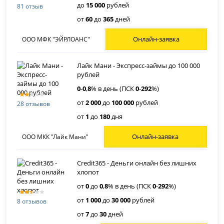
до
15 000
рублей
81 отзыв
от
60
до
365
дней
Онлайн-заявка
ООО МФК "ЭЙРЛОАНС"
Лайк Мани - Экспресс-займы до 100 000
рублей
0
-
0
,
8
% в день (ПСК
0
-
292
%)
от
2 000
до
100 000
рублей
28 отзывов
от
1
до
180
дня
Онлайн-заявка
ООО МКК "Лайк Мани"
Credit365 - Деньги онлайн без лишних
хлопот
от
0
до
0
,
8
% в день (ПСК
0
-
292
%)
от
1 000
до
30 000
рублей
8 отзывов
от
7
до
30
дней