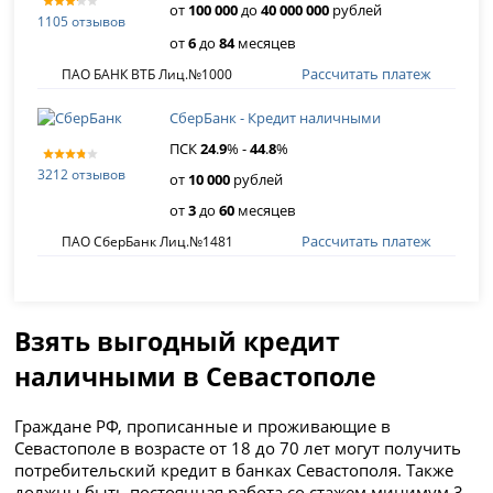
от
100 000
до
40 000 000
рублей
1105 отзывов
от
6
до
84
месяцев
Рассчитать платеж
ПАО БАНК ВТБ Лиц.№1000
СберБанк - Кредит наличными
ПСК
24
.
9
% -
44
.
8
%
3212 отзывов
от
10 000
рублей
от
3
до
60
месяцев
Рассчитать платеж
ПАО СберБанк Лиц.№1481
Взять выгодный кредит
наличными в Севастополе
Граждане РФ, прописанные и проживающие в
Севастополе в возрасте от 18 до 70 лет могут получить
потребительский кредит в банках Севастополя. Также
должны быть постоянная работа со стажем минимум 3-