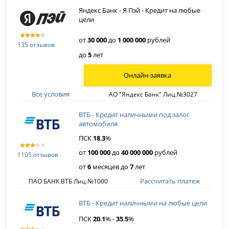
Яндекс Банк - Я Пэй - Кредит на любые
цели
от
30 000
до
1 000 000
рублей
135 отзывов
до
5
лет
Онлайн-заявка
Все условия
АО "Яндекс Банк" Лиц.№3027
ВТБ - Кредит наличными под залог
автомобиля
ПСК
18
.
3
%
от
100 000
до
40 000 000
рублей
1105 отзывов
от
6
месяцев до
7
лет
Рассчитать платеж
ПАО БАНК ВТБ Лиц.№1000
ВТБ - Кредит наличными на любые цели
ПСК
20
.
1
% -
35
.
5
%