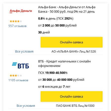
Альфа-Банк - Альфа-Деньги от Альфа
Банка - 50 000 руб. под 0% на 21 день
0
,
8
% в день (ПСК
292
%)
от
2 000
до
50 000
рублей
557 отзывов
30
дней
Онлайн-заявка
Все условия
АО «АЛЬФА-БАНК» Лиц.№1326
ВТБ - Кредит наличными с онлайн
оформлением
ПСК
19
,
900
-
40
,
500
%
от
30 000
до
40 000 000
рублей
1105 отзывов
от
6
месяцев до
7
лет
Онлайн-заявка
Все условия
ПАО БАНК ВТБ Лиц.№1000