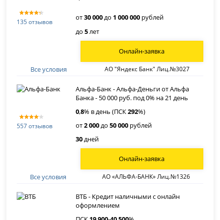
от
30 000
до
1 000 000
рублей
135 отзывов
до
5
лет
Онлайн-заявка
Все условия
АО "Яндекс Банк" Лиц.№3027
Альфа-Банк - Альфа-Деньги от Альфа
Банка - 50 000 руб. под 0% на 21 день
0
,
8
% в день (ПСК
292
%)
от
2 000
до
50 000
рублей
557 отзывов
30
дней
Онлайн-заявка
Все условия
АО «АЛЬФА-БАНК» Лиц.№1326
ВТБ - Кредит наличными с онлайн
оформлением
ПСК
19
,
900
-
40
,
500
%